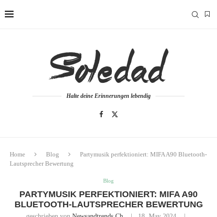
Halte deine Erinnerungen lebendig
Home
Blog
Partymusik perfektioniert: MIFA A90 Bluetooth-
Lautsprecher Bewertung
Blog
PARTYMUSIK PERFEKTIONIERT: MIFA A90
BLUETOOTH-LAUTSPRECHER BEWERTUNG
geschrieben von
Newsandtrends.ch
18. May 2024