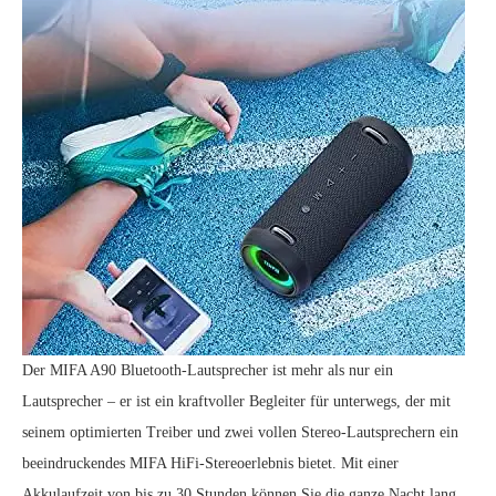
Der MIFA A90 Bluetooth-Lautsprecher ist mehr als nur ein
Lautsprecher – er ist ein kraftvoller Begleiter für unterwegs, der mit
seinem optimierten Treiber und zwei vollen Stereo-Lautsprechern ein
beeindruckendes MIFA HiFi-Stereoerlebnis bietet. Mit einer
Akkulaufzeit von bis zu 30 Stunden können Sie die ganze Nacht lang