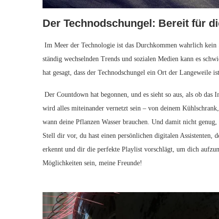
Der Technodschungel: Bereit ‍für ‍d
​ Im Meer der‌ Technologie⁢ ist das Durchkommen wahrlich kein 
⁤ständig wechselnden‍ Trends ‍und ​sozialen Medien kann es schwier
hat ⁤gesagt,⁢ dass der⁤ Technodschungel ein Ort der ⁤Langeweile is
‍ Der⁣ Countdown hat begonnen, ⁢und es sieht so aus, als ob das I
wird alles miteinander vernetzt sein‍ – von deinem⁤ Kühlschrank, d
wann ⁢deine Pflanzen⁣ Wasser brauchen. Und ⁣damit nicht‍ genug,⁤ 
⁣Stell dir vor, du hast einen persönlichen digitalen Assistenten,
erkennt und dir die perfekte Playlist vorschlägt, ⁢um dich‌ auf
Möglichkeiten sein, meine ‍Freunde!