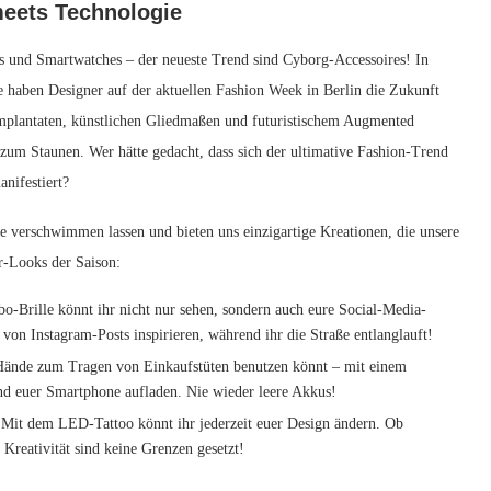
meets Technologie
ass und Smartwatches –‌ der neueste Trend sind Cyborg-Accessoires! In
haben Designer auf⁤ der aktuellen Fashion Week in Berlin die Zukunft
ikimplantaten, künstlichen Gliedmaßen und futuristischem ⁣Augmented
zum Staunen. Wer hätte gedacht, dass ⁣sich‌ der⁢ ultimative Fashion-Trend
nifestiert?
 verschwimmen lassen und bieten uns einzigartige⁣ Kreationen, die unsere​
er-Looks der Saison:
obo-Brille könnt ihr nicht nur ⁣sehen, sondern auch ⁣eure Social-Media-
on Instagram-Posts ⁢inspirieren,⁣ während⁢ ihr die Straße⁣ entlanglauft!
ände zum Tragen​ von⁢ Einkaufstüten benutzen ⁣könnt – mit einem
und ​euer Smartphone aufladen. Nie wieder​ leere ​Akkus!
? Mit dem⁤ LED-Tattoo könnt ihr jederzeit euer Design ändern. ⁤Ob
reativität ⁤sind keine Grenzen ⁤gesetzt!