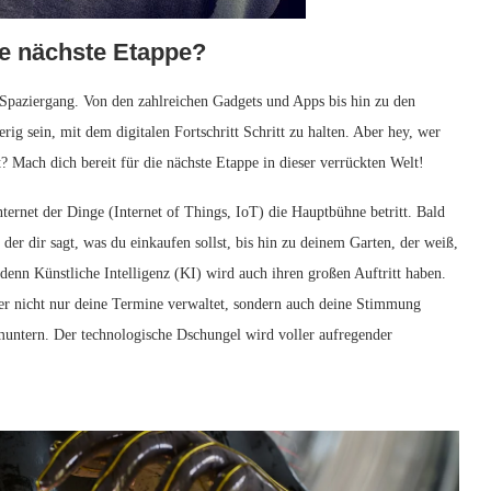
ie nächste‍ Etappe?
​Spaziergang. Von den⁤ zahlreichen Gadgets und Apps bis hin⁤ zu den
ig sein, mit dem digitalen⁢ Fortschritt Schritt zu ⁤halten.‌ Aber hey, wer
t? Mach ​dich bereit⁤ für die nächste Etappe in‍ dieser verrückten Welt!
nternet‌ der Dinge ⁤(Internet ‌of Things, IoT) die Hauptbühne betritt. Bald
er‌ dir sagt, was⁣ du einkaufen sollst, bis hin zu⁣ deinem Garten, der weiß,​
denn ‌Künstliche Intelligenz‌ (KI) wird‍ auch ihren großen Auftritt haben.
 der⁢ nicht nur deine‍ Termine verwaltet, sondern auch deine⁢ Stimmung
zumuntern. Der technologische Dschungel wird voller aufregender​