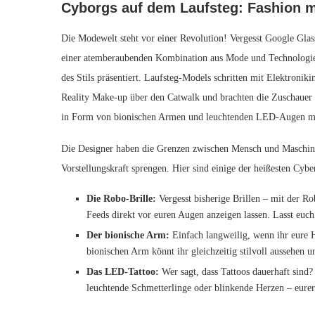
Cyborgs auf ‌dem Laufsteg: Fashion‍ 
Die Modewelt steht⁢ vor ⁣einer Revolution! Vergesst ​Google Gl
einer⁤ atemberaubenden Kombination aus Mode und Technologie 
des Stils präsentiert. Laufsteg-Models schritten ⁣mit ⁣Elektron
‌Reality Make-up über den Catwalk und brachten die​ Zuschauer​ 
in Form von bionischen ⁤Armen und leuchtenden LED-Augen ma
Die Designer haben ​die Grenzen zwischen‌ Mensch und⁢ Maschine
Vorstellungskraft sprengen. Hier⁤ sind einige der⁤ heißesten Cyb
Die Robo-Brille:
Vergesst⁢ bisherige Brillen‍ – mit der R
Feeds direkt vor ‌euren Augen anzeigen lassen. Lasst euch v
Der bionische Arm:
Einfach langweilig, wenn ihr eure H
bionischen Arm ⁢könnt‍ ihr gleichzeitig stilvoll aussehen 
Das‍ LED-Tattoo:
Wer ⁢sagt, dass Tattoos dauerhaft sind
leuchtende Schmetterlinge oder blinkende⁣ Herzen – eurer K