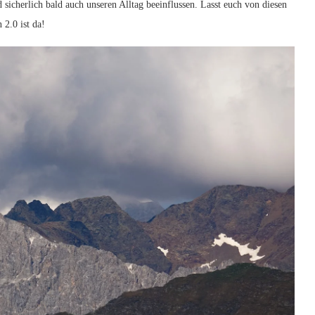
​ sicherlich⁢ bald auch unseren Alltag beeinflussen. Lasst euch ⁢von diesen
 ⁤2.0 ist da!