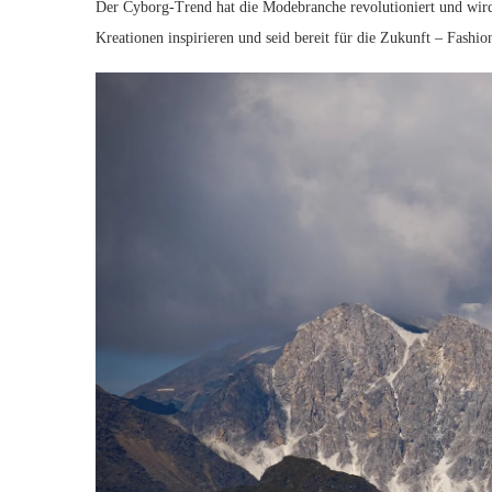
Der ​Cyborg-Trend hat⁤ die⁤ Modebranche ⁣revolutioniert und ‌wird
Kreationen inspirieren und seid ​bereit​ für die​ Zukunft‍ – ​Fashion