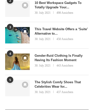
2
10 Best Workspace Gadgets To
Totally Upgrade Your...
30. July 2021
498 Ansichten
3
This Travel Website Offers a ‘Suite’
Alternative to...
30. July 2021
450 Ansichten
4
Gender-fluid Clothing Is Finally
Having Its Fashion Moment
30. July 2021
443 Ansichten
5
The Stylish Comfy Shoes That
Celebrities Wear for...
30. July 2021
437 Ansichten